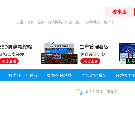
口罩
清仓一元抢
清洁用品
电线电缆
一次性手套
搬运车
数字化工厂系统
智慧公厕系统
同步时钟系统
环境监控
努力加载中，请稍后...