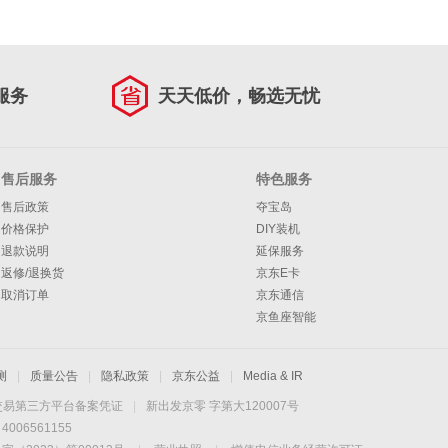
服务
天天低价，畅选无忧
售后服务
特色服务
售后政策
夺宝岛
价格保护
DIY装机
退款说明
延保服务
返修/退换货
京东E卡
取消订单
京东通信
京鱼座智能
测
|
质量公告
|
隐私政策
|
京东公益
|
Media & IR
交易第三方平台备案凭证
|
新出发京零 字第大120007号
06561155