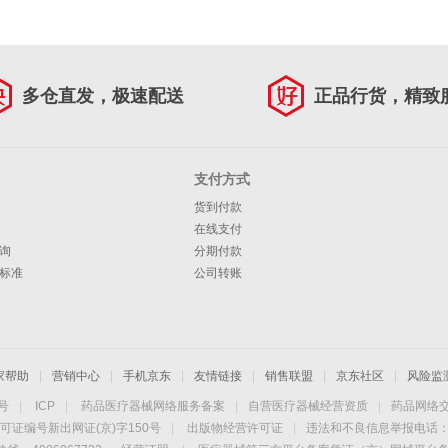
多仓直发，极速配送
正品行货，精致
支付方式
货到付款
在线支付
询
分期付款
标准
公司转账
家帮助
|
营销中心
|
手机京东
|
友情链接
|
销售联盟
|
京东社区
|
风险监
4号
|
ICP
|
药品医疗器械网络服务备案
|
自营医疗器械经营资质
|
药品网络
可证编号新出网证(京)字150号
|
出版物经营许可证
|
违法和不良信息举报电话：40