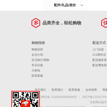
配件/礼品/差价
品类齐全，轻松购物
购物指南
配送方式
购物流程
上门自提
会员介绍
211限时达
生活旅行/团购
配送服务查
常见问题
配送费收取
大家电
联系客服
关于我们
|
联系我们
|
联系客服
|
合作招商
|
商
京公网安备 11000002000088号
|
京ICP备1104170
互联网出版许